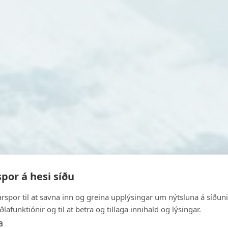
Vónin
FISKIVINNA
VINNA Á LANDI
 er Vónin ein altjóða
por á hesi síðu
ALIVINNA
amleiðari av dygdar
rð, umframt at veita
arspor til at savna inn og greina upplýsingar um nýtsluna á síðuni, 
UM OKKUM
nnuna og annan ídnað
ðlafunktiónir og til at betra og tillaga innihald og lýsingar.
á landi.
a