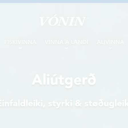
FISKIVINNA
VINNA Á LANDI
ALIVINNA
Aliútgerð
Einfaldleiki, styrki & støðugleik