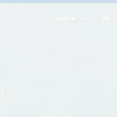
FO
SAMBAND
i