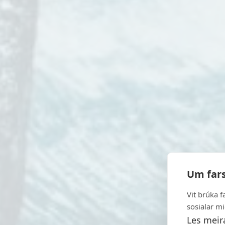
Tað byrjaði alt í 1969, og í dag
Um fars
leiðandi mennari og fr
fiskireiðskapi og aliútge
Vit brúka f
certificeraðar loysnir til byggivi
sosialar mi
Les meir