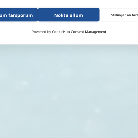
TÍÐINDI
lum farsporum
Nokta øllum
DEILDIR
Stillingar av fa
SAMBAND
Powered by
CookieHub Consent Management
STØRV
STUÐUL