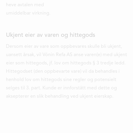
heve avtalen med
umiddelbar virkning.
Ukjent eier av varen og hittegods
Dersom eier av vare som oppbevares skulle bli ukjent,
uansett årsak, vil Vónin Refa AS anse varen(e) med ukjent
eier som hittegods, jf. lov om hittegods § 3 tredje ledd.
Hittegodset (den oppbevarte vare) vil da behandles i
henhold lov om hittegods sine regler og potensielt
selges til 3. part. Kunde er innforstått med dette og
aksepterer en slik behandling ved ukjent eierskap.