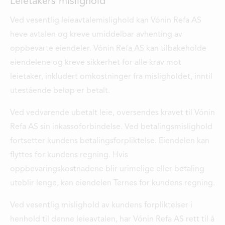
Leietakers mislighold
Ved vesentlig leieavtalemislighold kan Vónin Refa AS
heve avtalen og kreve umiddelbar avhenting av
oppbevarte eiendeler. Vónin Refa AS kan tilbakeholde
eiendelene og kreve sikkerhet for alle krav mot
leietaker, inkludert omkostninger fra misligholdet, inntil
utestående beløp er betalt.
Ved vedvarende ubetalt leie, oversendes kravet til Vónin
Refa AS sin inkassoforbindelse. Ved betalingsmislighold
fortsetter kundens betalingsforpliktelse. Eiendelen kan
flyttes for kundens regning. Hvis
oppbevaringskostnadene blir urimelige eller betaling
uteblir lenge, kan eiendelen Ternes for kundens regning.
Ved vesentlig mislighold av kundens forpliktelser i
henhold til denne leieavtalen, har Vónin Refa AS rett til å