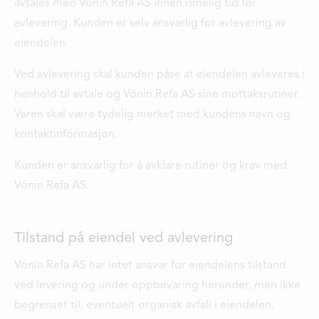
avtales med Vónin Refa AS innen rimelig tid før
avlevering. Kunden er selv ansvarlig for avlevering av
eiendelen.
Ved avlevering skal kunden påse at eiendelen avleveres i
henhold til avtale og Vónin Refa AS sine mottaksrutiner.
Varen skal være tydelig merket med kundens navn og
kontaktinformasjon.
Kunden er ansvarlig for å avklare rutiner og krav med
Vónin Refa AS.
Tilstand på eiendel ved avlevering
Vónin Refa AS har intet ansvar for eiendelens tilstand
ved levering og under oppbevaring herunder, men ikke
begrenset til, eventuelt organisk avfall i eiendelen.