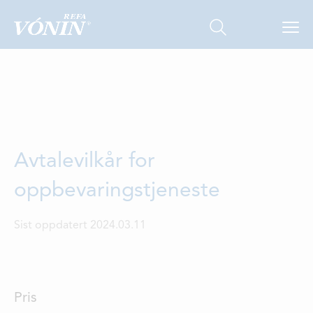
Avtalevilkår for
FISKERI
oppbevaringstjeneste
HAVBRUK
Sist oppdatert 2024.03.11
OM OSS
LOKASJONER
KONTAKT
Pris