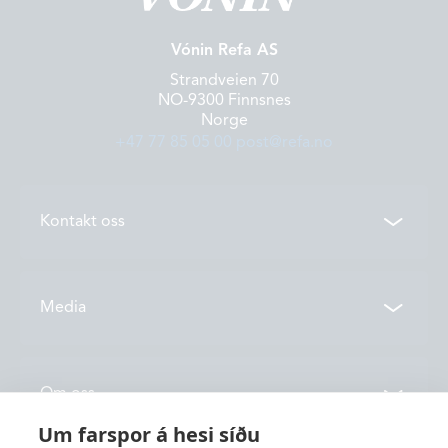
Vónin Refa AS
Strandveien 70
NO-9300 Finnsnes
Norge
+47 77 85 05 00
post@refa.no
Kontakt oss
Kontakter
Media
Lokasjoner
Åpningstider
Vónin TV
Om oss
Kataloger
Um farspor á hesi síðu