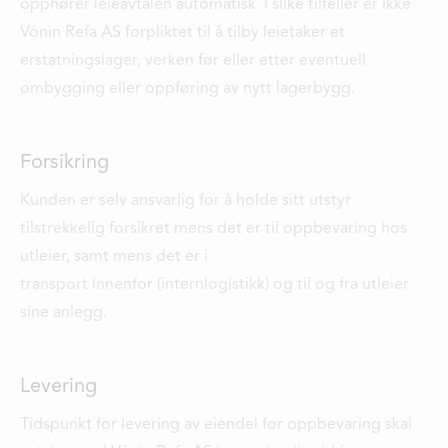
opphører leieavtalen automatisk. I slike tilfeller er ikke
Vónin Refa AS forpliktet til å tilby leietaker et
erstatningslager, verken før eller etter eventuell
ombygging eller oppføring av nytt lagerbygg.
Forsikring
Kunden er selv ansvarlig for å holde sitt utstyr
tilstrekkelig forsikret mens det er til oppbevaring hos
utleier, samt mens det er i
transport innenfor (internlogistikk) og til og fra utleier
sine anlegg.
Levering
Tidspunkt for levering av eiendel for oppbevaring skal