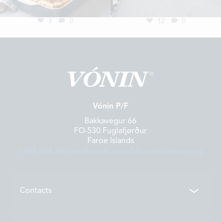
LOCATIONS
3
0
12
0
CONTACTS
EMPLOYMENT
APPLY FOR FUNDING
Vónin P/F
Bakkavegur 66
FO-530 Fuglafjørður
Faroe Islands
+298 474 200
info@vonin.com
Dátuverndarkunning
Contacts