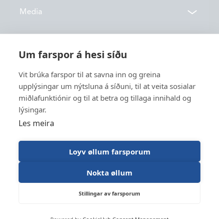
Contacts
Media
Locations
News
Um farspor á hesi síðu
About us
Vónin TV
Vit brúka farspor til at savna inn og greina
Catalogues
upplýsingar um nýtsluna á síðuni, til at veita sosialar
History
Service
miðlafunktiónir og til at betra og tillaga innihald og
Innovation
lýsingar.
Sustainability
Les meira
Fishing
Employment
Industry
Apply for funding
Loyv øllum farsporum
Trawl Log
Nokta øllum
Stillingar av farsporum
Vónin © 2026
Designed og developed by Lunnar