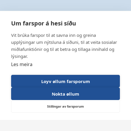
Um farspor á hesi síðu
Vit brúka farspor til at savna inn og greina
upplýsingar um nýtsluna á síðuni, til at veita sosialar
miðlafunktiónir og til at betra og tillaga innihald og
lýsingar.
Les meira
Loyv øllum farsporum
Nokta øllum
Stillingar av farsporum