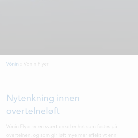
LEDIGE STILLINGER
ÅPNINGSTIDER
Vónin
»
Vónin Flyer
Nytenkning innen
overtelneløft
Vónin Flyer er en svært enkel enhet som festes på
overtelnen, og som gir løft mye mer effektivt enn