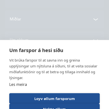
Samband
Miðlar
Deildir
Tíðindi
Um okkum
Vónin TV
Um farspor á hesi síðu
Katalog
Søgan
Vit brúka farspor til at savna inn og greina
Service
Nýskapan
upplýsingar um nýtsluna á síðuni, til at veita sosialar
miðlafunktiónir og til at betra og tillaga innihald og
Burðardygd
lýsingar.
Tænasta
Størv
Les meira
Fiskivinna
Stuðul
Trawl Log
Loyv øllum farsporum
Nokta øllum