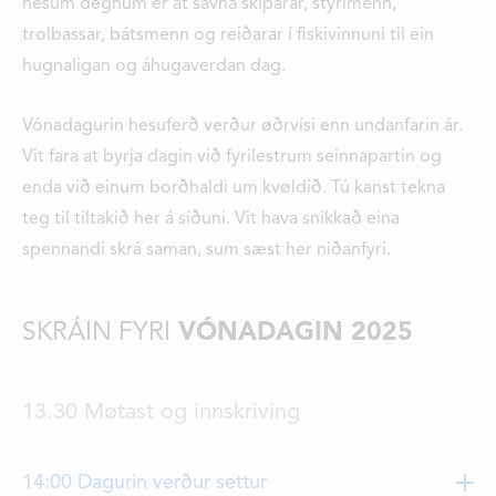
hesum degnum er at savna skiparar, stýrimenn,
trolbassar, bátsmenn og reiðarar í fiskivinnuni til ein
hugnaligan og áhugaverdan dag.
Vónadagurin hesuferð verður øðrvísi enn undanfarin ár.
Vit fara at byrja dagin við fyrilestrum seinnapartin og
enda við einum borðhaldi um kvøldið. Tú kanst tekna
teg til tiltakið her á síðuni. Vit hava snikkað eina
spennandi skrá saman, sum sæst her niðanfyri.
SKRÁIN FYRI
VÓNADAGIN 2025
13.30 Møtast og innskriving
14:00 Dagurin verður settur