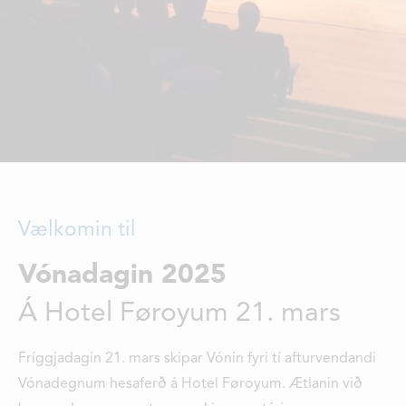
DEILDIR
SAMBAND
STØRV
STUÐUL
Vælkomin til
Vónadagin 2025
Á Hotel Føroyum 21. mars
Fríggjadagin 21. mars skipar Vónin fyri tí afturvendandi
Vónadegnum hesaferð á Hotel Føroyum. Ætlanin við