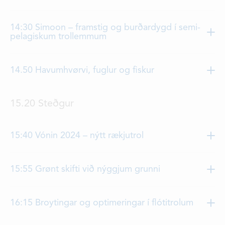
Hjalmar Petersen
, Vónin
14:30 Simoon – framstig og burðardygd í semi-
pelagiskum trollemmum
Óli Horn
, Vónin
14.50 Havumhvørvi, fuglur og fiskur
Hjálmar Hátún
15.20 Steðgur
15:40 Vónin 2024 – nýtt rækjutrol
Óli Horn, Vónin
15:55 Grønt skifti við nýggjum grunni
Kristen Friis, Vónin
16:15 Broytingar og optimeringar í flótitrolum