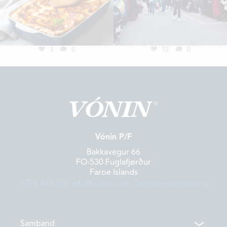
3
0
12
0
Vónin P/F
Bakkavegur 66
FO-530 Fuglafjørður
Faroe Islands
+298 474 200
info@vonin.com
Dátuverndarkunning
Samband