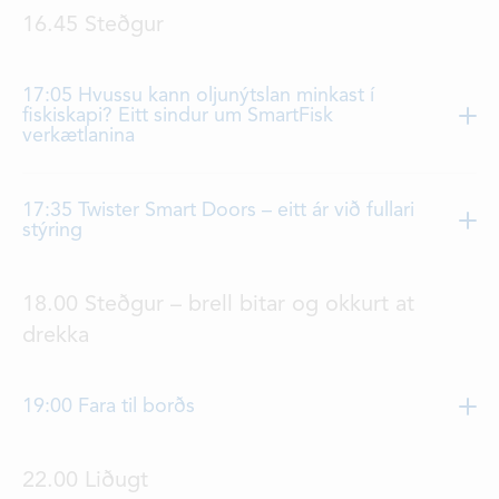
Frederik Hansen og Jógvan S. Jacobsen
16.45 Steðgur
17:05 Hvussu kann oljunýtslan minkast í
fiskiskapi? Eitt sindur um SmartFisk
verkætlanina
Unn Laksá og Magni Laksáfoss
17:35 Twister Smart Doors – eitt ár við fullari
stýring
Óli á Gravarbø, Vónin
18.00 Steðgur – brell bitar og okkurt at
drekka
19:00 Fara til borðs
Trý rætta matskrá við undirhaldi
22.00 Liðugt