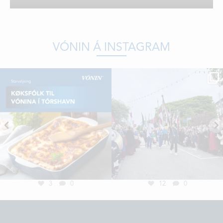
DEILDIR
SAMBAND
VÓNIN Á INSTAGRAM
STØRV
STUÐUL
3
0
12
0