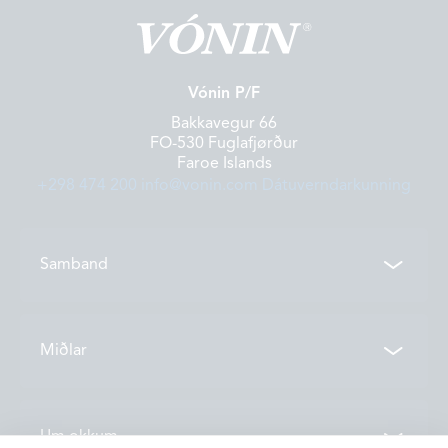
Vónin P/F
Bakkavegur 66
FO-530 Fuglafjørður
Faroe Islands
+298 474 200
info@vonin.com
Dátuverndarkunning
Samband
Samband
Miðlar
Deildir
Tíðindi
Um okkum