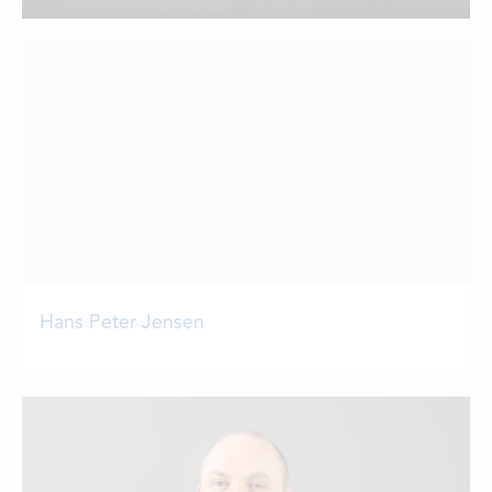
DEILDIR
SAMBAND
STØRV
STUÐUL
Hans Peter Jensen