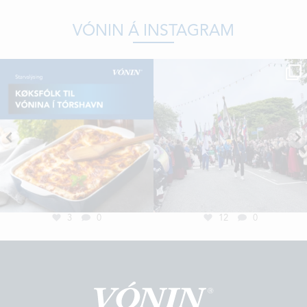
VÓNIN Á INSTAGRAM
3
0
12
0