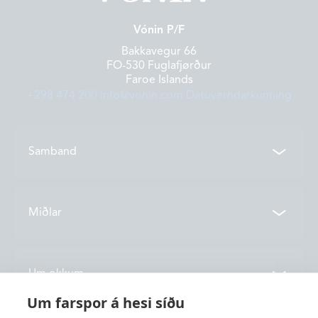
Vónin P/F
Bakkavegur 66
FO-530 Fuglafjørður
Faroe Islands
+298 474 200
info@vonin.com
Dátuverndarkunning
Samband
Samband
Miðlar
Deildir
Tíðindi
Um okkum
Vónin TV
Um farspor á hesi síðu
Katalog