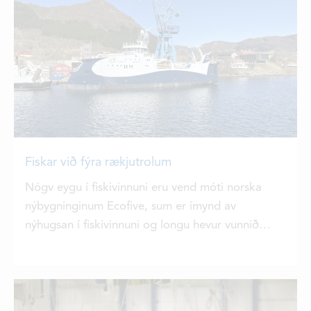
Fiskar við fýra rækjutrolum
Nógv eygu í fiskivinnuni eru vend móti norska
nýbygninginum Ecofive, sum er ímynd av
nýhugsan í fiskivinnuni og longu hevur vunnið
virðislønir. Í summar fer trolarin til rækjufiskiskap
við útgerð frá Vónini.