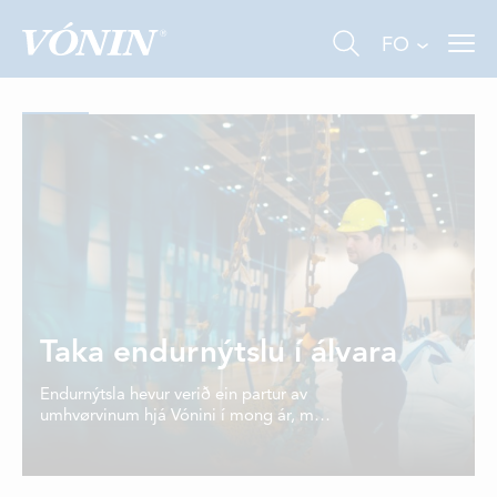
FO
FISKIVINNA
VINNA Á LANDI
Taka endurnýtslu í álvara
ALIVINNA
Endurnýtsla hevur verið ein partur av
umhvørvinum hjá Vónini í mong ár, men
UM OKKUM
hetta er blivið enn meira
týdningarmikið seinastu árini, nú hesin
TÍÐINDI
trupulleikin er vorðin meira sjónligur.