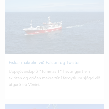
DEILDIR
SAMBAND
STØRV
STUÐUL
Fiskar makrelin við Falcon og Twister
Uppsjóvarskipið “Tummas T” hevur gjørt ein
skjótan og góðan makreltúr í føroyskum sjógvi við
útgerð frá Vónini.