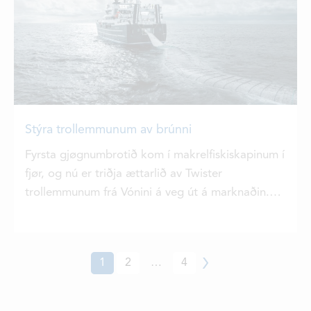
Stýra trollemmunum av brúnni
Fyrsta gjøgnumbrotið kom í makrelfiskiskapinum í
fjør, og nú er triðja ættarlið av Twister
trollemmunum frá Vónini á veg út á marknaðin.
Hesir kunnu stýrast, beinleiðis av brúnni á
skipinum.
1
2
…
4
Næsta