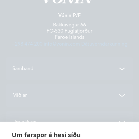
Vónin P/F
Bakkavegur 66
FO-530 Fuglafjørður
Faroe Islands
+298 474 200
info@vonin.com
Dátuverndarkunning
Samband
Samband
Miðlar
Deildir
Tíðindi
Um okkum
Vónin TV
Um farspor á hesi síðu
Katalog