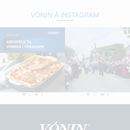
VÓNIN Á INSTAGRAM
3
0
12
0