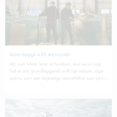
Vónin byggir á 55 ára royndir
Alt, sum Vónin letur úr hondum, skal vera í lagi.
Tað er eitt grundleggjandi virði hjá okkum, sigur
stjórin, sum sær dugnaligu starvsfólkini sum lykilin
til góðsku og menning.