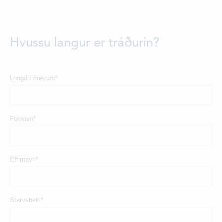
DEILDIR
SAMBAND
Hvussu langur er tráðurin?
STØRV
STUÐUL