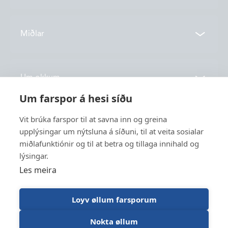
Samband
Miðlar
Deildir
Tíðindi
Um okkum
Vónin TV
Um farspor á hesi síðu
Katalog
Søgan
Vit brúka farspor til at savna inn og greina
Service
Nýskapan
upplýsingar um nýtsluna á síðuni, til at veita sosialar
miðlafunktiónir og til at betra og tillaga innihald og
Burðardygd
lýsingar.
Tænasta
Størv
Les meira
Fiskivinna
Stuðul
Trawl Log
Loyv øllum farsporum
Nokta øllum
Vónin © 2026