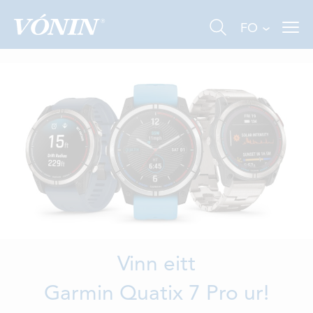
FO
FISKIVINNA
VINNA Á LANDI
ALIVINNA
Vinn eitt
UM OKKUM
Garmin Quatix 7 Pro ur!
TÍÐINDI