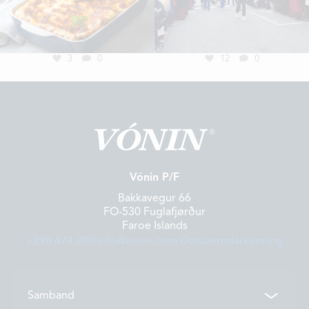
3
0
12
0
Vónin P/F
Bakkavegur 66
FO-530 Fuglafjørður
Faroe Islands
+298 474 200
info@vonin.com
Dátuverndarkunning
Samband