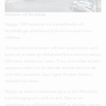
DEILDIR
SAMBAND
Alideildin við Norðskála
STØRV
Nýggja, 1500 fermetrar stóra arbeiðshøllin við
Norðskála ger alideildina hjá Vónini munandi meira
STUÐUL
effektiva.
-Vit hava fýra stórar breytir við hvør sínum blokki, og tí
kunnu vit umvæla og viðlíkahalda fýra av teimum størstu
200 metra alinótunum í senn. Tí eru vit til reiðar at lofta
uppgávuni, eisini um ein alari fær akuttan tørv á at fáa
sínar nótir umvældar, sigur Signar Poulsen, leiðari á
alideildini hjá Vónini.
Nýggju og bøttu umstøðurnar gera, at eini 400 alinótir
kunu fara ígjøgnum virkið um árið. Talan er um
umvælingar og viðlíkahaldsarbeiðið av alinótum, har net