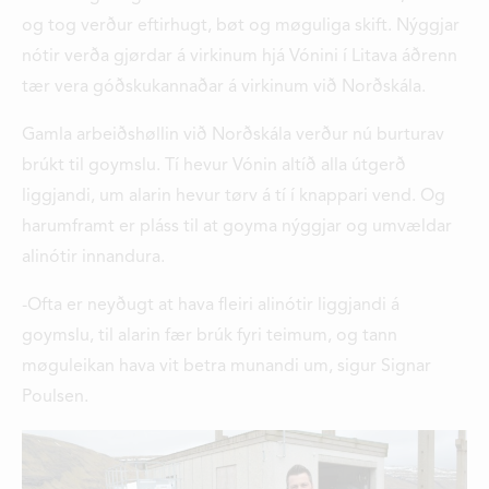
og tog verður eftirhugt, bøt og møguliga skift. Nýggjar
nótir verða gjørdar á virkinum hjá Vónini í Litava áðrenn
tær vera góðskukannaðar á virkinum við Norðskála.
Gamla arbeiðshøllin við Norðskála verður nú burturav
brúkt til goymslu. Tí hevur Vónin altíð alla útgerð
liggjandi, um alarin hevur tørv á tí í knappari vend. Og
harumframt er pláss til at goyma nýggjar og umvældar
alinótir innandura.
-Ofta er neyðugt at hava fleiri alinótir liggjandi á
goymslu, til alarin fær brúk fyri teimum, og tann
møguleikan hava vit betra munandi um, sigur Signar
Poulsen.