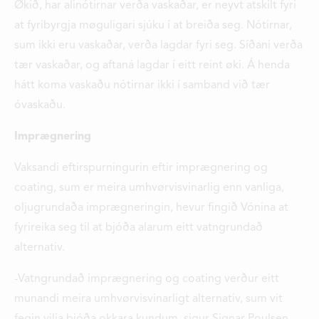
Økið, har alinótirnar verða vaskaðar, er neyvt atskilt fyri
at fyribyrgja møguligari sjúku í at breiða seg. Nótirnar,
sum ikki eru vaskaðar, verða lagdar fyri seg. Síðani verða
tær vaskaðar, og aftaná lagdar í eitt reint øki. Á henda
hátt koma vaskaðu nótirnar ikki í samband við tær
óvaskaðu.
Imprægnering
Vaksandi eftirspurningurin eftir imprægnering og
coating, sum er meira umhvørvisvinarlig enn vanliga,
oljugrundaða imprægneringin, hevur fingið Vónina at
fyrireika seg til at bjóða alarum eitt vatngrundað
alternativ.
-Vatngrundað imprægnering og coating verður eitt
munandi meira umhvørvisvinarligt alternativ, sum vit
fegin vilja bjóða okkara kundum, sigur Signar Poulsen.