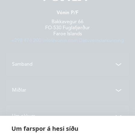
Vónin P/F
Bakkavegur 66
FO-530 Fuglafjørður
Faroe Islands
+298 474 200
info@vonin.com
Dátuverndarkunning
Samband
Samband
Miðlar
Deildir
Tíðindi
Um okkum
Vónin TV
Um farspor á hesi síðu
Katalog