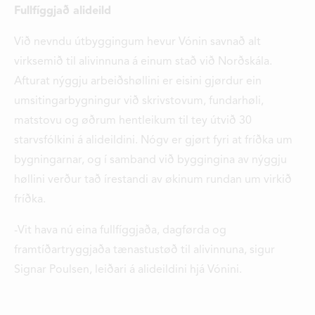
Fullfíggjað alideild
Við nevndu útbyggingum hevur Vónin savnað alt
virksemið til alivinnuna á einum stað við Norðskála.
Afturat nýggju arbeiðshøllini er eisini gjørdur ein
umsitingarbygningur við skrivstovum, fundarhøli,
matstovu og øðrum hentleikum til tey útvið 30
starvsfólkini á alideildini. Nógv er gjørt fyri at fríðka um
bygningarnar, og í samband við byggingina av nýggju
høllini verður tað írestandi av økinum rundan um virkið
fríðka.
-Vit hava nú eina fullfíggjaða, dagførda og
framtíðartryggjaða tænastustøð til alivinnuna, sigur
Signar Poulsen, leiðari á alideildini hjá Vónini.