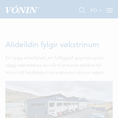
FO
Alideildin fylgir vøkstrinum
Ein nýggj arbeiðshøll, ein fullfíggjað goymsla og ein
nýggj vaskimaskina eru við til at brynja deildina hjá
FISKIVINNA
Vónini við Norðskála til eina alivinnu í stórum vøkstri.
VINNA Á LANDI
ALIVINNA
UM OKKUM
TÍÐINDI