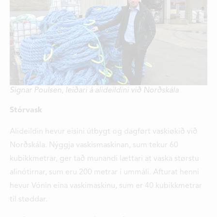
Signar Poulsen, leiðari á alideildini við Norðskála
Stórvask
Alideildin hevur eisini útbygt og dagført vaskiøkið við
Norðskála. Nýggja vaskismaskinan, sum tekur 60
kubikkmetrar, ger tað munandi lættari at vaska størstu
alinótirnar, sum eru 200 metrar í ummáli. Afturat henni
hevur Vónin eina vaskimaskinu, sum er 40 kubikkmetrar
til støddar.