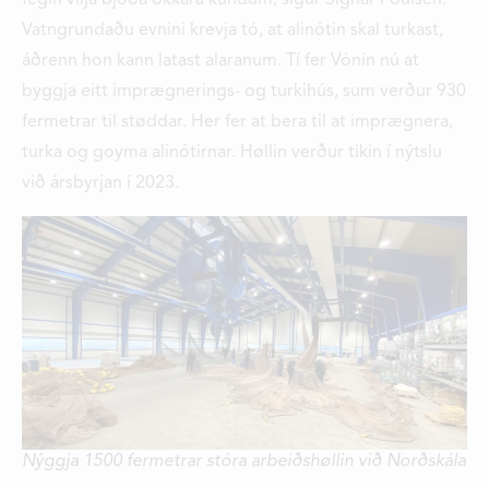
Vatngrundaðu evnini krevja tó, at alinótin skal turkast,
áðrenn hon kann latast alaranum. Tí fer Vónin nú at
byggja eitt imprægnerings- og turkihús, sum verður 930
fermetrar til støddar. Her fer at bera til at imprægnera,
turka og goyma alinótirnar. Høllin verður tikin í nýtslu
við ársbyrjan í 2023.
Nýggja 1500 fermetrar stóra arbeiðshøllin við Norðskála