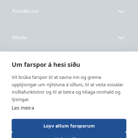
Kontakt oss
Kontakter
Media
Lokasjoner
Åpningstider
Vónin TV
Um farspor á hesi síðu
Om oss
Kataloger
Vit brúka farspor til at savna inn og greina
upplýsingar um nýtsluna á síðuni, til at veita sosialar
Om oss
Service
miðlafunktiónir og til at betra og tillaga innihald og
Innovasjon
lýsingar.
Bærekraft
Les meira
Fiske
Employment
Trawl Log
Loyv øllum farsporum
Åpenhetsloven
Ledige stillinger