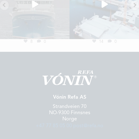
8
0
14
0
Vónin Refa AS
Strandveien 70
NO-9300 Finnsnes
Norge
+47 77 85 05 00
post@refa.no