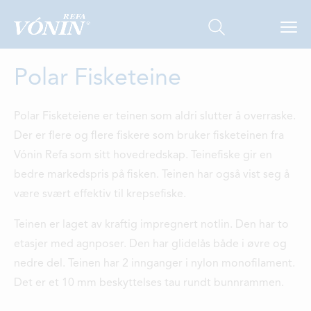
Polar Fisketeine
Polar Fisketeiene er teinen som aldri slutter å overraske.
Der er flere og flere fiskere som bruker fisketeinen fra
Vónin Refa som sitt hovedredskap. Teinefiske gir en
FISKERI
bedre markedspris på fisken. Teinen har også vist seg å
være svært effektiv til krepsefiske.
HAVBRUK
Teinen er laget av kraftig impregnert notlin. Den har to
OM OSS
etasjer med agnposer. Den har glidelås både i øvre og
LOKASJONER
nedre del. Teinen har 2 innganger i nylon monofilament.
Det er et 10 mm beskyttelses tau rundt bunnrammen.
KONTAKT