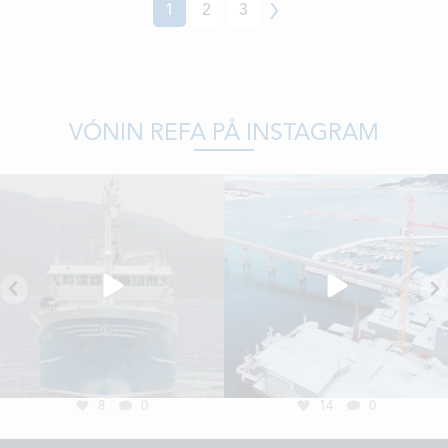
1
2
3
Neste
VÓNIN REFA PÅ INSTAGRAM
8
0
14
0