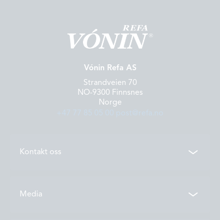
Vónin Refa AS
Strandveien 70
NO-9300 Finnsnes
Norge
+47 77 85 05 00
post@refa.no
Kontakt oss
Kontakter
Media
Lokasjoner
Åpningstider