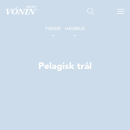
FISKERI
HAVBRUK
Pelagisk trål
FISKERI
HAVBRUK
OM OSS
LOKASJONER
KONTAKT