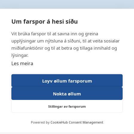
Um farspor á hesi síðu
Vit brúka farspor til at savna inn og greina
upplýsingar um nýtsluna á síðuni, til at veita sosialar
miðlafunktiónir og til at betra og tillaga innihald og
lýsingar.
Les meira
Loyv øllum farsporum
Nokta øllum
Stillingar av farsporum
Powered by
CookieHub Consent Management