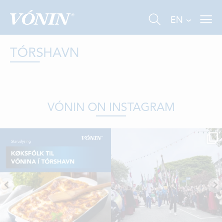
EN
TÓRSHAVN
VÓNIN ON INSTAGRAM
FISHING
INDUSTRY
AQUACULTURE
ABOUT US
NEWS