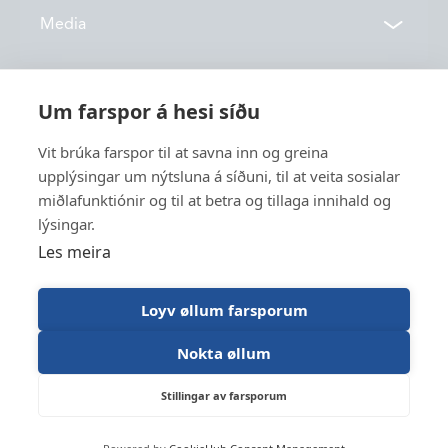
Contacts
Media
Locations
News
Um farspor á hesi síðu
About us
Vónin TV
Vit brúka farspor til at savna inn og greina
Catalogues
upplýsingar um nýtsluna á síðuni, til at veita sosialar
History
Service
miðlafunktiónir og til at betra og tillaga innihald og
Innovation
lýsingar.
Sustainability
Les meira
Fishing
Employment
Industry
Apply for funding
Loyv øllum farsporum
Trawl Log
Nokta øllum
Stillingar av farsporum
Vónin © 2026
Designed og developed by Lunnar