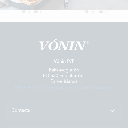
LOCATIONS
2
0
12
0
CONTACTS
EMPLOYMENT
APPLY FOR FUNDING
Vónin P/F
Bakkavegur 66
FO-530 Fuglafjørður
Faroe Islands
+298 474 200
info@vonin.com
Dátuverndarkunning
Contacts