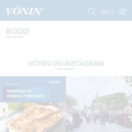
EN
BODØ
VÓNIN ON INSTAGRAM
FISHING
INDUSTRY
AQUACULTURE
ABOUT US
NEWS