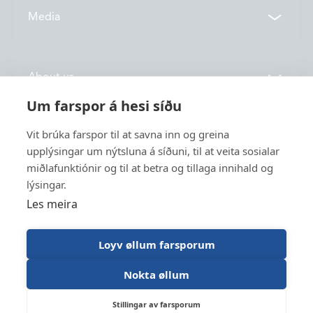
Contacts
Media
Locations
News
About us
Vónin TV
Um farspor á hesi síðu
Catalogues
History
Vit brúka farspor til at savna inn og greina
Service
Innovation
upplýsingar um nýtsluna á síðuni, til at veita sosialar
miðlafunktiónir og til at betra og tillaga innihald og
Sustainability
lýsingar.
Fishing
Employment
Les meira
Industry
Apply for funding
Trawl Log
Loyv øllum farsporum
Nokta øllum
Vónin © 2026
Designed og developed by Lunnar
Stillingar av farsporum