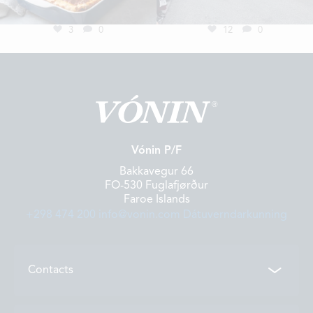
LOCATIONS
3
0
12
0
CONTACTS
EMPLOYMENT
APPLY FOR FUNDING
Vónin P/F
Bakkavegur 66
FO-530 Fuglafjørður
Faroe Islands
+298 474 200
info@vonin.com
Dátuverndarkunning
Contacts