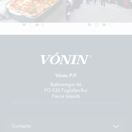
3
0
12
0
Vónin P/F
Bakkavegur 66
FO-530 Fuglafjørður
Faroe Islands
+298 474 200
info@vonin.com
Dátuverndarkunning
Contacts