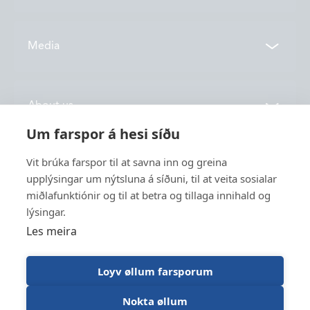
Contacts
Media
Locations
News
About us
Vónin TV
Um farspor á hesi síðu
Catalogues
History
Vit brúka farspor til at savna inn og greina
Service
Innovation
upplýsingar um nýtsluna á síðuni, til at veita sosialar
miðlafunktiónir og til at betra og tillaga innihald og
Sustainability
lýsingar.
Fishing
Employment
Les meira
Industry
Apply for funding
Trawl Log
Loyv øllum farsporum
Nokta øllum
Vónin © 2026