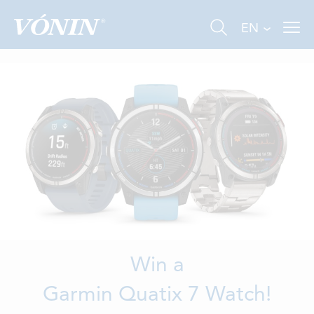
EN
FISHING
INDUSTRY
AQUACULTURE
Win a
ABOUT US
Garmin Quatix 7 Watch!
NEWS