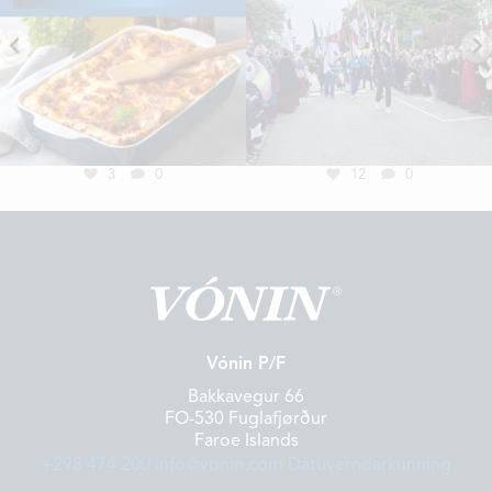
3
0
12
0
Vónin P/F
Bakkavegur 66
FO-530 Fuglafjørður
Faroe Islands
+298 474 200
info@vonin.com
Dátuverndarkunning