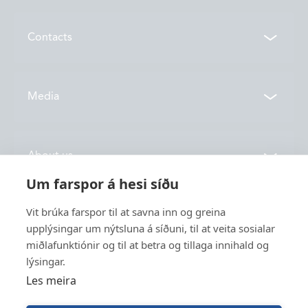
Contacts
Contacts
Media
Locations
News
About us
Vónin TV
Um farspor á hesi síðu
Catalogues
History
Vit brúka farspor til at savna inn og greina
Service
Innovation
upplýsingar um nýtsluna á síðuni, til at veita sosialar
miðlafunktiónir og til at betra og tillaga innihald og
Sustainability
lýsingar.
Fishing
Employment
Les meira
Industry
Apply for funding
Trawl Log