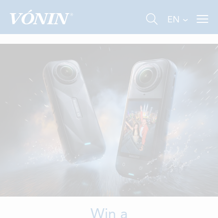
EN
FISHING
INDUSTRY
AQUACULTURE
ABOUT US
NEWS
Win a