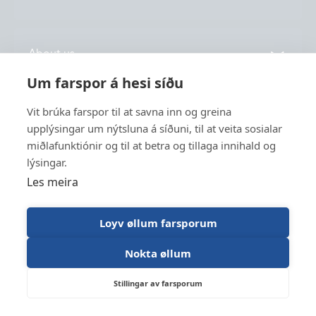
Locations
News
About us
Vónin TV
Um farspor á hesi síðu
Catalogues
History
Vit brúka farspor til at savna inn og greina
Service
Innovation
upplýsingar um nýtsluna á síðuni, til at veita sosialar
miðlafunktiónir og til at betra og tillaga innihald og
Sustainability
lýsingar.
Fishing
Employment
Les meira
Industry
Apply for funding
Trawl Log
Loyv øllum farsporum
Nokta øllum
Vónin © 2026
Stillingar av farsporum
Designed og developed by Lunnar