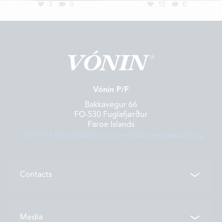
3
0
12
0
Vónin P/F
Bakkavegur 66
FO-530 Fuglafjørður
Faroe Islands
+298 474 200
info@vonin.com
Dátuverndarkunning
Contacts
Contacts
Media